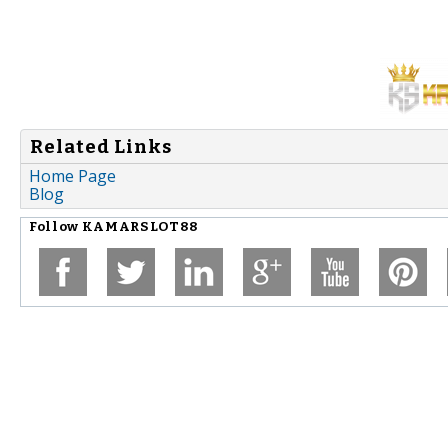
Related Links
Home Page
Blog
Follow
KAMARSLOT88