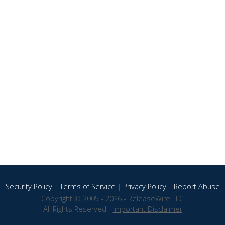
Security Policy
|
Terms of Service
|
Privacy Policy
|
Report Abuse
Copyright © 2005 - 2026 - ReleaseWire LLC
All Rights Reserved -
Important Disclaimer