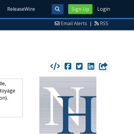
ReleaseWire
Sign Up
Login
Email Alerts
|
RSS
le,
ttoyage
on).