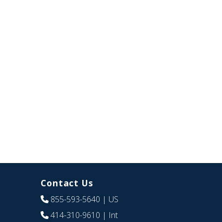
Contact Us
855-593-5640
| US
414-310-9610
| Int